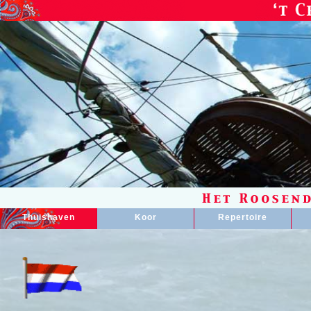
Thuishaven
Koor
Repertoire